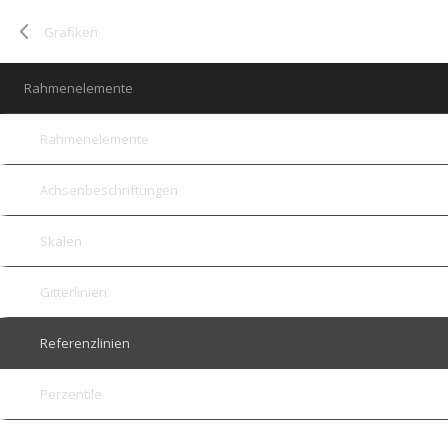
Grafiken
Rahmenelemente
Rahmenelemente
Achsenbeschriftungen
Skalen
Gitterlinien
Referenzlinien
Perzentile