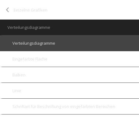
Einzelne Grafiken
Verteilungsdiagramme
Verteilungsdiagramme
Eingefärbte Fläche
Balken
Linie
Schriftart für Beschriftung von eingefärbten Bereichen