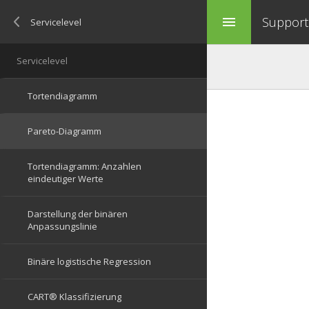
Support 
menu