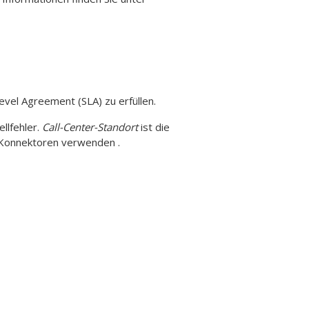
Level Agreement (SLA) zu erfüllen.
llfehler.
Call-Center-Standort
ist die
t Konnektoren verwenden .