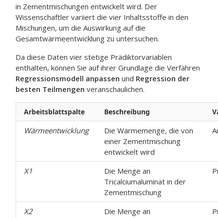
in Zementmischungen entwickelt wird. Der
Wissenschaftler variiert die vier Inhaltsstoffe in den
Mischungen, um die Auswirkung auf die
Gesamtwärmeentwicklung zu untersuchen.
Da diese Daten vier stetige Prädiktorvariablen
enthalten, können Sie auf ihrer Grundlage die Verfahren
Regressionsmodell anpassen
und
Regression der
besten Teilmengen
veranschaulichen.
Arbeitsblattspalte
Beschreibung
V
Wärmeentwicklung
Die Wärmemenge, die von
A
einer Zementmischung
entwickelt wird
X1
Die Menge an
P
Tricalciumaluminat in der
Zementmischung
X2
Die Menge an
P